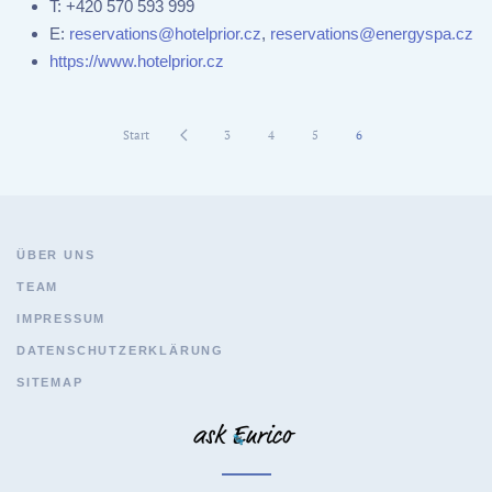
T:
+420 570 593 999
E:
reservations@hotelprior.cz
,
reservations@energyspa.cz
https://www.hotelprior.cz
Start
3
4
5
6
ÜBER UNS
TEAM
IMPRESSUM
DATENSCHUTZERKLÄRUNG
SITEMAP