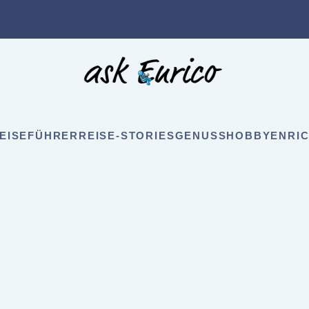
EISEFÜHRER
REISE-STORIES
GENUSS
HOBBY
ENRIC