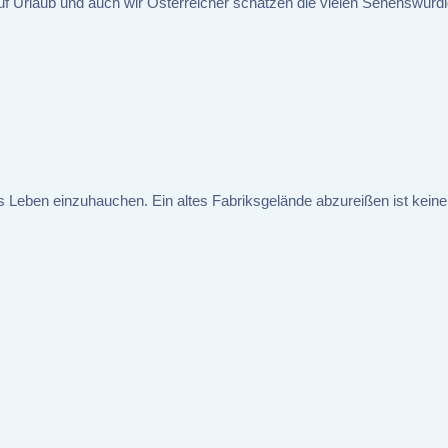
f Urlaub und auch wir Österreicher schätzen die vielen Sehenswür
s Leben einzuhauchen. Ein altes Fabriksgelände abzureißen ist keine