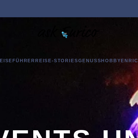
EISEFÜHRER
REISE-STORIES
GENUSS
HOBBY
ENRIC