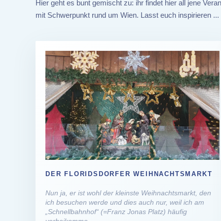
Hier geht es bunt gemischt zu: ihr findet hier all jene Ve
mit Schwerpunkt rund um Wien. Lasst euch inspirieren ...
DER FLORIDSDORFER WEIHNACHTSMARKT
Nun ja, er ist wohl der kleinste Weihnachtsmarkt, den
ich besuchen werde und dies auch nur, weil ich am
„Schnellbahnhof“ (=Franz Jonas Platz) häufig
vorbeikomme.