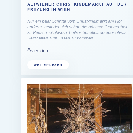
ALTWIENER CHRISTKINDLMARKT AUF DER
FREYUNG IN WIEN
Nur ein paar Schritte vom Christkindlmarkt am Hof
entfernt, befindet sich schon die nächste Gelegenheit
zu Punsch, Glühwein, heißer Schokolade oder etwas
Herzhaften zum Essen zu kommen.
Österreich
WEITERLESEN