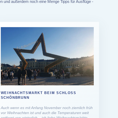
assen und außerdem noch eine Menge Tipps für Ausflüge -
WEIHNACHTSMARKT BEIM SCHLOSS
SCHÖNBRUNN
Auch wenn es mit Anfang November noch ziemlich früh
vor Weihnachten ist und auch die Temperaturen weit
entfernt von winterlich – ich liebe Weihnachtsmärkte.