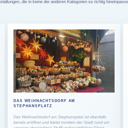
ranstaltungen, die in keine der anderen Kategorien so richtig hineinp
DAS WEIHNACHTSDORF AM
STEPHANSPLATZ
Das Weihnachtsdorf am Stephansplatz ist ebenfalls
bereits eröffnet und bietet inmitten der Stadt rund um
unseren ehrwürdigen Steffl weihnachtlichen Glanz.