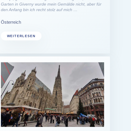
Garten in Giverny wurde mein Gemälde nicht, aber für
den Anfang bin ich recht stolz auf mich …
Österreich
WEITERLESEN