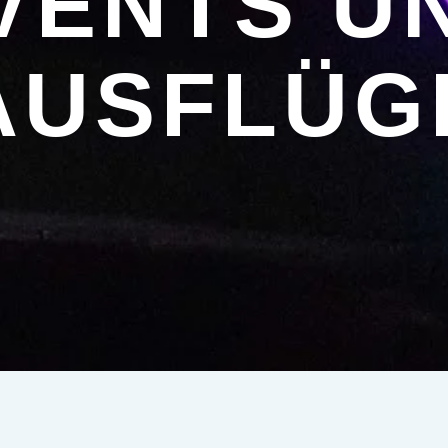
VENTS U
AUSFLÜG