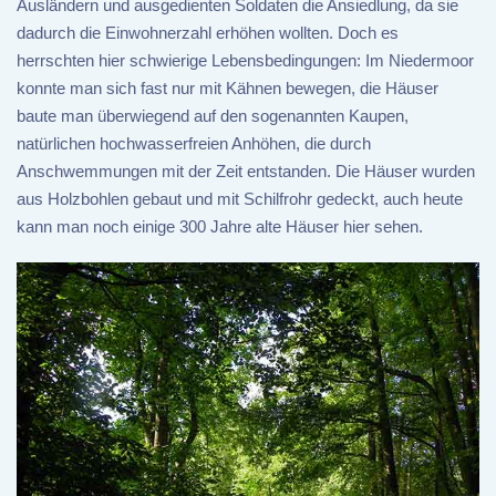
Ausländern und ausgedienten Soldaten die Ansiedlung, da sie
dadurch die Einwohnerzahl erhöhen wollten. Doch es
herrschten hier schwierige Lebensbedingungen: Im Niedermoor
konnte man sich fast nur mit Kähnen bewegen, die Häuser
baute man überwiegend auf den sogenannten Kaupen,
natürlichen hochwasserfreien Anhöhen, die durch
Anschwemmungen mit der Zeit entstanden. Die Häuser wurden
aus Holzbohlen gebaut und mit Schilfrohr gedeckt, auch heute
kann man noch einige 300 Jahre alte Häuser hier sehen.