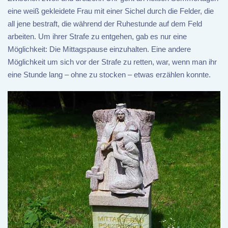
eine weiß gekleidete Frau mit einer Sichel durch die Felder, die
all jene bestraft, die während der Ruhestunde auf dem Feld
arbeiten. Um ihrer Strafe zu entgehen, gab es nur eine
Möglichkeit: Die Mittagspause einzuhalten. Eine andere
Möglichkeit um sich vor der Strafe zu retten, war, wenn man ihr
eine Stunde lang – ohne zu stocken – etwas erzählen konnte.