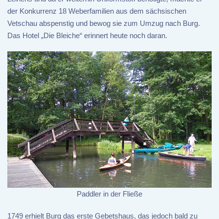
der Konkurrenz 18 Weberfamilien aus dem sächsischen
Vetschau abspenstig und bewog sie zum Umzug nach Burg.
Das Hotel „Die Bleiche“ erinnert heute noch daran.
Paddler in der Fließe
1749 erhielt Burg das erste Gebetshaus, das jedoch bald zu