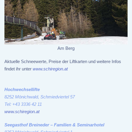
Am Berg
Aktuelle Schneewerte, Preise der Liftkarten und weitere Infos
findet ihr unter
www.schiregion.at
Hochwechsellifte
8252 Mönichwald, Schmiedviertel 57
Tel: +43 3336 42 11
www.schiregion.at
Seegasthof Breineder – Familien & Seminarhotel