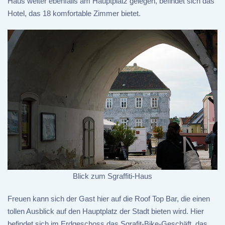
Haus weiter ebenfalls am Hauptplatz gelegen, befindet sich das
Hotel, das 18 komfortable Zimmer bietet.
Blick zum Sgraffiti-Haus
Freuen kann sich der Gast hier auf die Roof Top Bar, die einen
tollen Ausblick auf den Hauptplatz der Stadt bieten wird. Hier
befindet sich im Erdgeschoss das Sgrafit-Bike-Geschäft, das