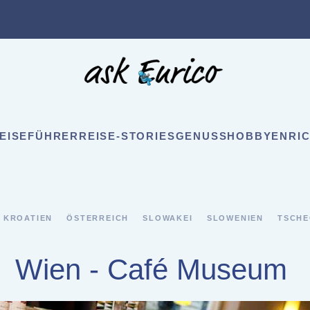
EISEFÜHRER
REISE-STORIES
GENUSS
HOBBY
ENRIC
KROATIEN
ÖSTERREICH
SLOWAKEI
SLOWENIEN
TSCHE
Wien - Café Museum