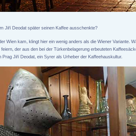
em Jiří Deodat später seinen Kaffee ausschenkte?
r Wien kam, klingt hier ein wenig anders als die Wiener Variante. W
s feiern, der aus den bei der Türkenbelagerung erbeuteten Kaffeesä
in Prag Jiří Deodat, ein Syrer als Urheber der Kaffeehauskultur.