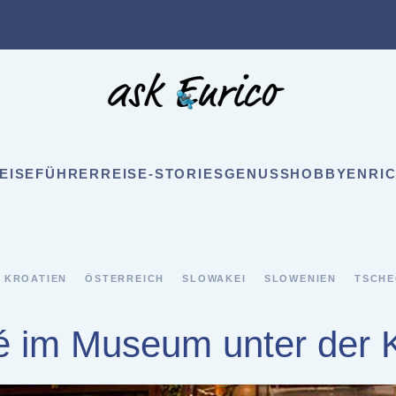
EISEFÜHRER
REISE-STORIES
GENUSS
HOBBY
ENRIC
KROATIEN
ÖSTERREICH
SLOWAKEI
SLOWENIEN
TSCHE
é im Museum unter der 