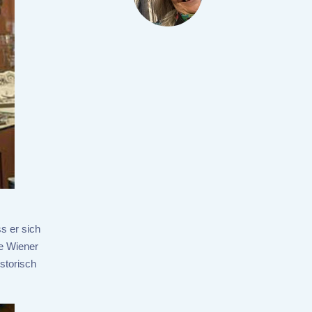
s er sich
ie Wiener
storisch