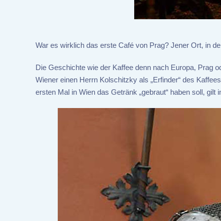
War es wirklich das erste Café von Prag? Jener Ort, in d
Die Geschichte wie der Kaffee denn nach Europa, Prag ode
Wiener einen Herrn Kolschitzky als „Erfinder“ des Kaffee
ersten Mal in Wien das Getränk „gebraut“ haben soll, gilt 