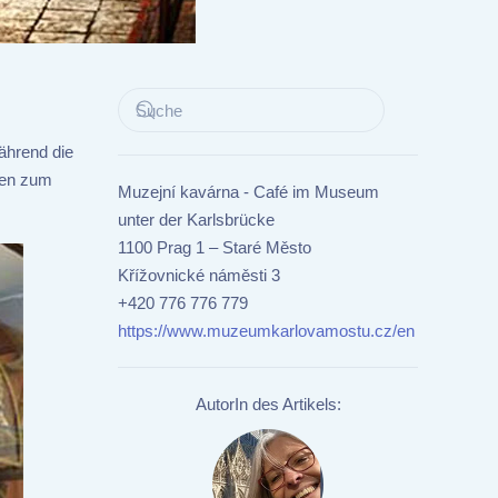
ährend die
cken zum
Muzejní kavárna - Café im Museum
unter der Karlsbrücke
1100 Prag 1 – Staré Město
Křížovnické náměsti 3
+420 776 776 779
https://www.muzeumkarlovamostu.cz/en
AutorIn des Artikels: