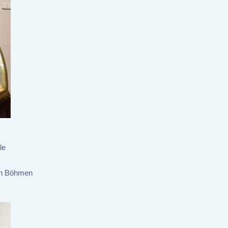
le
von Böhmen