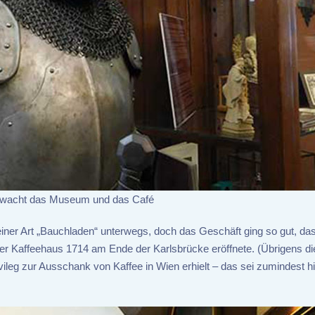
bewacht das Museum und das Café
iner Art „Bauchladen“ unterwegs, doch das Geschäft ging so gut, das
ger Kaffeehaus 1714 am Ende der Karlsbrücke eröffnete. (Übrigens d
leg zur Ausschank von Kaffee in Wien erhielt – das sei zumindest hi