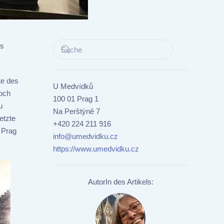
es
te des
U Medvídků
doch
100 01 Prag 1
u
Na Perštýně 7
etzte
+420 224 211 916
 Prag
info@umedvidku.cz
https://www.umedvidku.cz
AutorIn des Artikels: