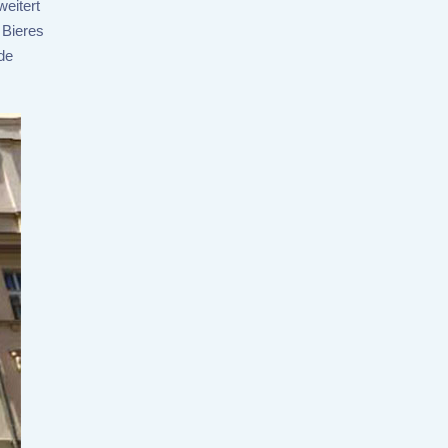
weitert
 Bieres
de