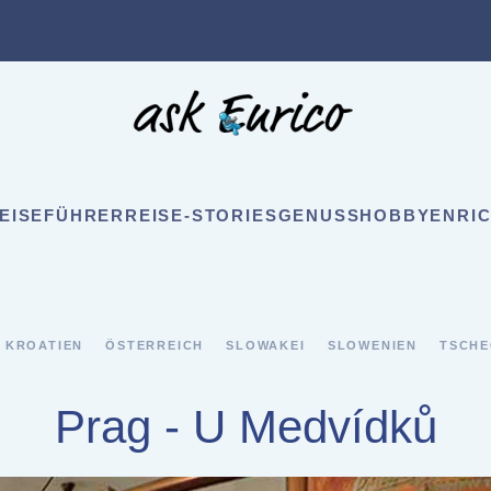
EISEFÜHRER
REISE-STORIES
GENUSS
HOBBY
ENRIC
KROATIEN
ÖSTERREICH
SLOWAKEI
SLOWENIEN
TSCHE
Prag - U Medvídků