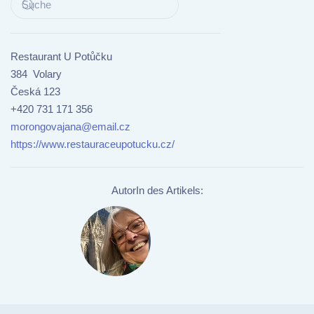
Restaurant U Potůčku
384 Volary
Česká 123
+420 731 171 356
morongovajana@email.cz
https://www.restauraceupotucku.cz/
AutorIn des Artikels: