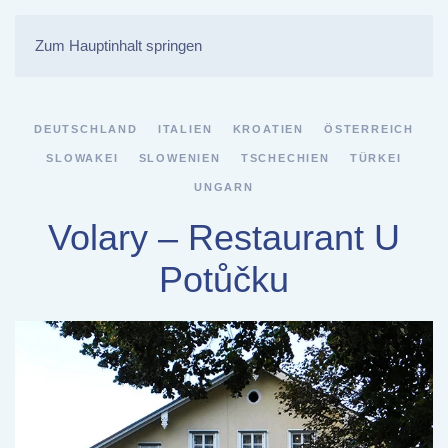
Zum Hauptinhalt springen
DEUTSCHLAND
ITALIEN
KROATIEN
ÖSTERREICH
SLOWAKEI
SLOWENIEN
TSCHECHIEN
TÜRKEI
UNGARN
Volary – Restaurant U
Potůčku