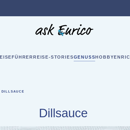
EISEFÜHRER
REISE-STORIES
GENUSS
HOBBY
ENRIC
DILLSAUCE
Dillsauce