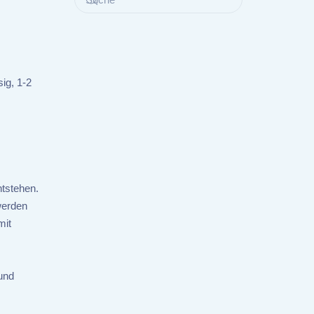
ig, 1-2
ntstehen.
werden
mit
und