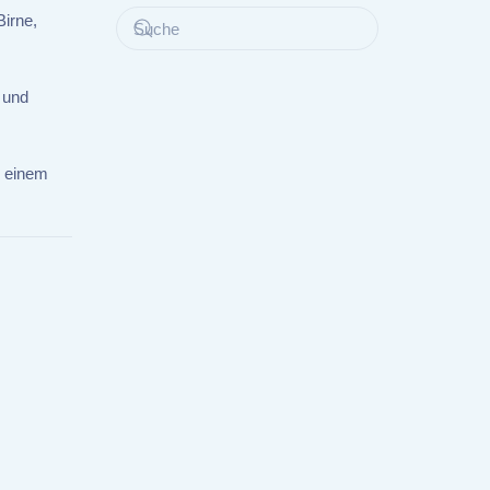
Birne,
 und
u einem