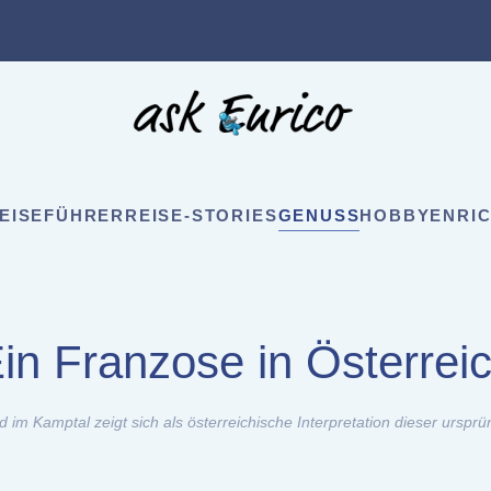
EISEFÜHRER
REISE-STORIES
GENUSS
HOBBY
ENRIC
in Franzose in Österrei
im Kamptal zeigt sich als österreichische Interpretation dieser ursp