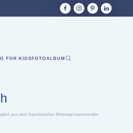
O FOR KIDS
FOTOALBUM
ch
rünglich aus dem französischen Rhônetal stammenden