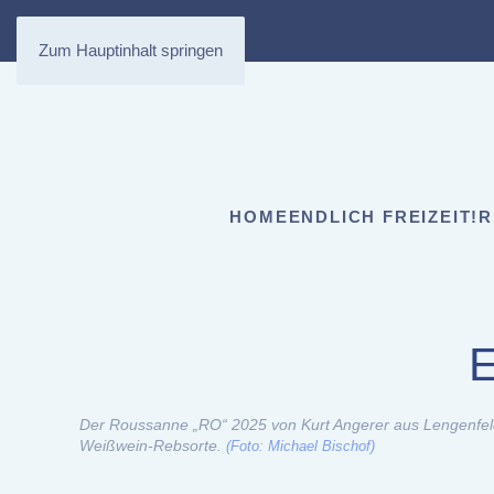
Zum Hauptinhalt springen
HOME
ENDLICH FREIZEIT!
R
E
Der Roussanne „RO“ 2025 von Kurt Angerer aus Lengenfeld 
Weißwein-Rebsorte.
(Foto: Michael Bischof)