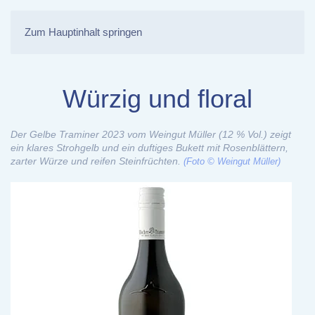
Zum Hauptinhalt springen
Würzig und floral
Der Gelbe Traminer 2023 vom Weingut Müller (12 % Vol.) zeigt
ein klares Strohgelb und ein duftiges Bukett mit Rosenblättern,
zarter Würze und reifen Steinfrüchten.
(Foto © Weingut Müller)