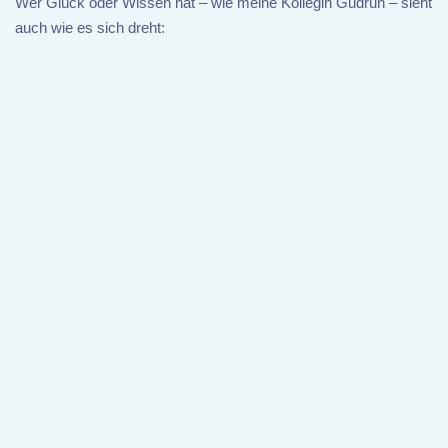
Wer Glück oder Wissen hat – wie meine Kollegin Gudrun – sieht
auch wie es sich dreht: