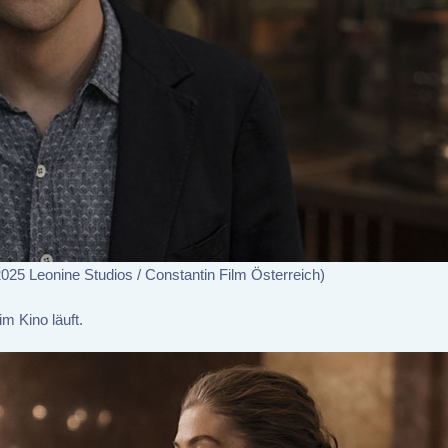
025 Leonine Studios / Constantin Film Österreich)
im Kino läuft.