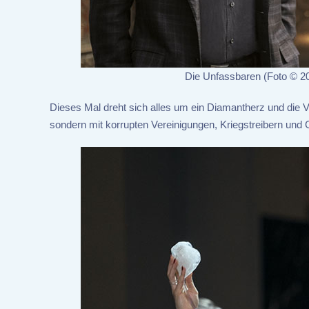
Die Unfassbaren (Foto © 20
Dieses Mal dreht sich alles um ein Diamantherz und die 
sondern mit korrupten Vereinigungen, Kriegstreibern und