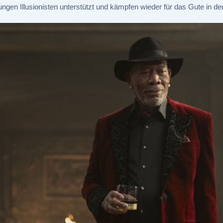
ungen Illusionisten unterstützt und kämpfen wieder für das Gute in de