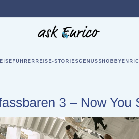
EISEFÜHRER
REISE-STORIES
GENUSS
HOBBY
ENRIC
fassbaren 3 – Now You