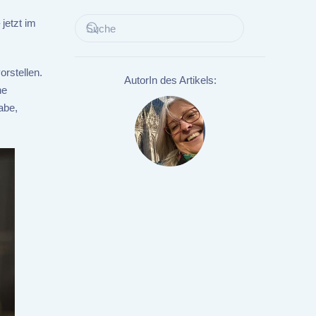
jetzt im
orstellen.
AutorIn des Artikels:
he
abe,