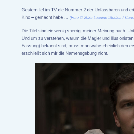
Gestern lief im TV die Nummer 2 der Unfassbaren und erin
Kino – gemacht habe …
(Foto © 2025 Leonine Studios / Const
Die Titel sind ein wenig sperrig, meiner Meinung nach. Unt
Und um zu verstehen, warum die Magier und Illusionisten 
Fassung) bekannt sind, muss man wahrscheinlich den ers
erschließt sich mir die Namensgebung nicht.