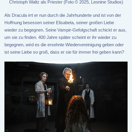
Christoph Waltz als Priester (Foto © 2025, Leonine Studios)
Als Dracula irrt er nun durch die Jahrhunderte und ist von der
Hoffnung besessen seiner Elisabeta, seiner großen Liebe
wieder zu begegnen. Seine Vampir-Gefolgschaft schickt er aus,
um sie zu finden. 400 Jahre später scheint er ihr wieder zu
begegnen, wird es die ersehnte Wiedervereinigung geben oder
ist seine Liebe so groß, dass er sie für immer frei geben kann?