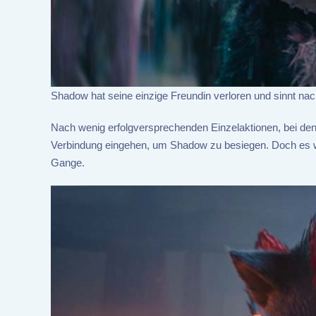
Shadow hat seine einzige Freundin verloren und sinnt na
Nach wenig erfolgversprechenden Einzelaktionen, bei de
Verbindung eingehen, um Shadow zu besiegen. Doch es wir
Gange.