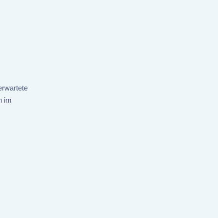
erwartete
n im