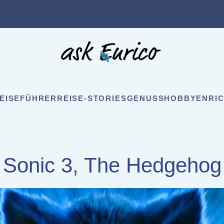
EISEFÜHRER
REISE-STORIES
GENUSS
HOBBY
ENRIC
Sonic 3, The Hedgehog