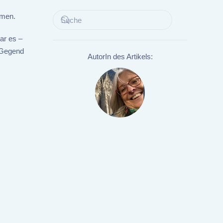
mmen.
ar es –
e Gegend
AutorIn des Artikels: