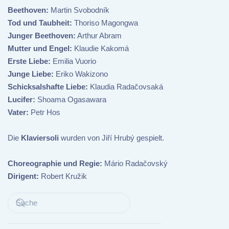
Beethoven:
Martin Svobodník
Tod und Taubheit:
Thoriso Magongwa
Junger Beethoven:
Arthur Abram
Mutter und Engel:
Klaudie Kakomá
Erste Liebe:
Emilia Vuorio
Junge Liebe:
Eriko Wakizono
Schicksalshafte Liebe:
Klaudia Radačovsaká
Lucifer:
Shoama Ogasawara
Vater:
Petr Hos
Die
Klaviersoli
wurden von Jiří Hrubý gespielt.
Choreographie und Regie:
Mário Radačovský
Dirigent:
Robert Kružik