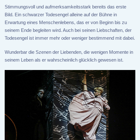
Stimmungsvoll und aufmerksamkeitsstark bereits das erste
Bild. Ein schwarzer Todesengel alleine auf der Bühne in
Erwartung eines Menschenlebens, das er von Beginn bis zu
seinem Ende begleiten wird. Auch bei seinen Liebschaften, der
Todesengel ist immer mehr oder weniger bestimmend mit dabei.
Wunderbar die Szenen der Liebenden, die wenigen Momente in
seinem Leben als er wahrscheinlich glücklich gewesen ist.