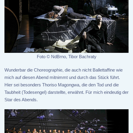
Foto © NdBrno, Tibor Bachraty
Wunderbar die Choreographie, die auch nicht Ballettaffine wie
mich auf diesen Abend mitnimmt und durch das Stück führt.
Hier sei besonders Thoriso Magongwa, die den Tod und die
Taubheit (Todesengel) darstellte, erwähnt. Für mich eindeutig der
Star des Abends.