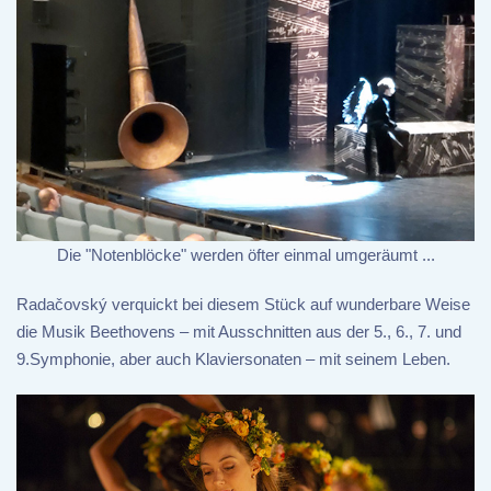
Die "Notenblöcke" werden öfter einmal umgeräumt ...
Radačovský verquickt bei diesem Stück auf wunderbare Weise
die Musik Beethovens – mit Ausschnitten aus der 5., 6., 7. und
9.Symphonie, aber auch Klaviersonaten – mit seinem Leben.