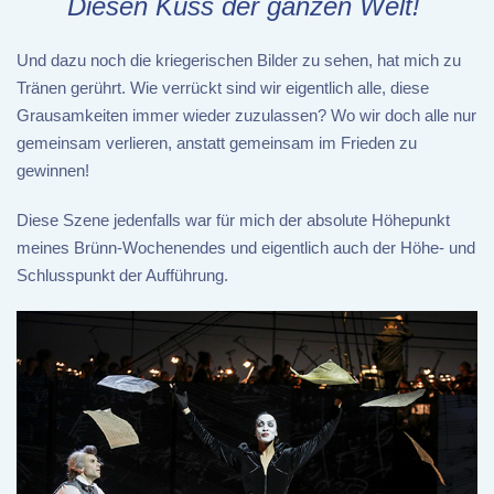
Diesen Kuss der ganzen Welt!
Und dazu noch die kriegerischen Bilder zu sehen, hat mich zu
Tränen gerührt. Wie verrückt sind wir eigentlich alle, diese
Grausamkeiten immer wieder zuzulassen? Wo wir doch alle nur
gemeinsam verlieren, anstatt gemeinsam im Frieden zu
gewinnen!
Diese Szene jedenfalls war für mich der absolute Höhepunkt
meines Brünn-Wochenendes und eigentlich auch der Höhe- und
Schlusspunkt der Aufführung.