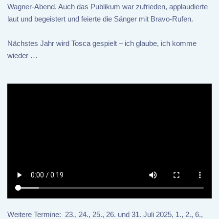
Wagner-Abend. Auch das Publikum war zufrieden, applaudierte
laut und begeistert und feierte die Sänger mit Bravo-Rufen.
Nächstes Jahr wird Tosca gespielt – ich glaube, ich komme
wieder …
Weitere Termine: 23., 24., 25., 26. und 31. Juli 2025, 1., 2., 6.,