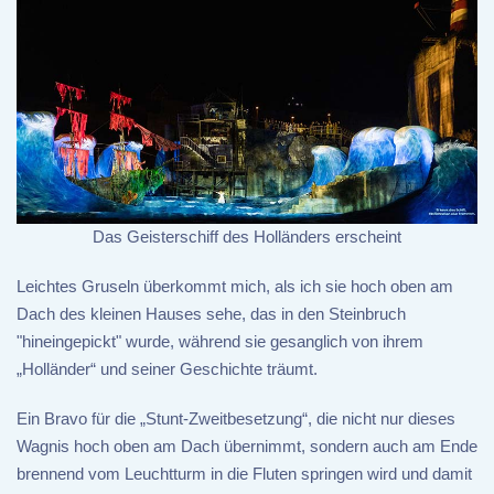
Das Geisterschiff des Holländers erscheint
Leichtes Gruseln überkommt mich, als ich sie hoch oben am
Dach des kleinen Hauses sehe, das in den Steinbruch
"hineingepickt" wurde, während sie gesanglich von ihrem
„Holländer“ und seiner Geschichte träumt.
Ein Bravo für die „Stunt-Zweitbesetzung“, die nicht nur dieses
Wagnis hoch oben am Dach übernimmt, sondern auch am Ende
brennend vom Leuchtturm in die Fluten springen wird und damit