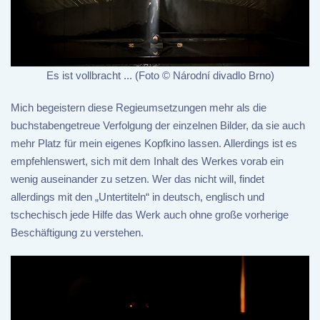
Es ist vollbracht ... (Foto © Národní divadlo Brno)
Mich begeistern diese Regieumsetzungen mehr als die
buchstabengetreue Verfolgung der einzelnen Bilder, da sie auch
mehr Platz für mein eigenes Kopfkino lassen. Allerdings ist es
empfehlenswert, sich mit dem Inhalt des Werkes vorab ein
wenig auseinander zu setzen. Wer das nicht will, findet
allerdings mit den „Untertiteln“ in deutsch, englisch und
tschechisch jede Hilfe das Werk auch ohne große vorherige
Beschäftigung zu verstehen.