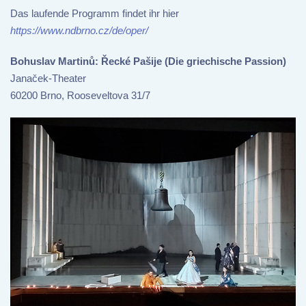
Das laufende Programm findet ihr hier
https://www.ndbrno.cz/de/oper/
Bohuslav Martinů: Řecké Pašije (Die griechische Passion)
Janaček-Theater
60200 Brno, Rooseveltova 31/7