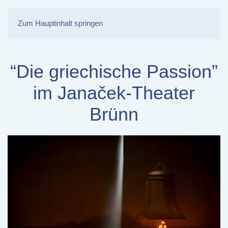
Zum Hauptinhalt springen
“Die griechische Passion”
im Janaček-Theater
Brünn