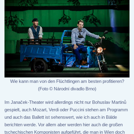
Wie kann man von den Flüchtlingen am besten profitieren?
(Foto © Národní divadlo Brno)
Im Janaček-Theater wird allerdings nicht nur Bohuslav Martinů
gespielt, auch Mozart, Verdi oder Puccini stehen am Programm
und auch das Ballett ist sehenswert, wie ich auch in Bälde
berichten werde. Vor allem aber werden hier auch die großen
tschechischen Komponisten aufgeführt, die man in Wien doch