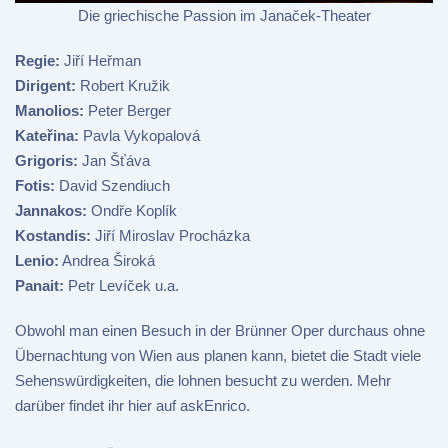
Die griechische Passion im Janaček-Theater
Regie:
Jiří Heřman
Dirigent:
Robert Kružik
Manolios:
Peter Berger
Kateřina:
Pavla Vykopalová
Grigoris:
Jan Šťáva
Fotis:
David Szendiuch
Jannakos:
Ondře Koplík
Kostandis:
Jiří Miroslav Procházka
Lenio:
Andrea Široká
Panait:
Petr Levíček u.a.
Obwohl man einen Besuch in der Brünner Oper durchaus ohne
Übernachtung von Wien aus planen kann, bietet die Stadt viele
Sehenswürdigkeiten, die lohnen besucht zu werden. Mehr
darüber findet ihr hier auf askEnrico.