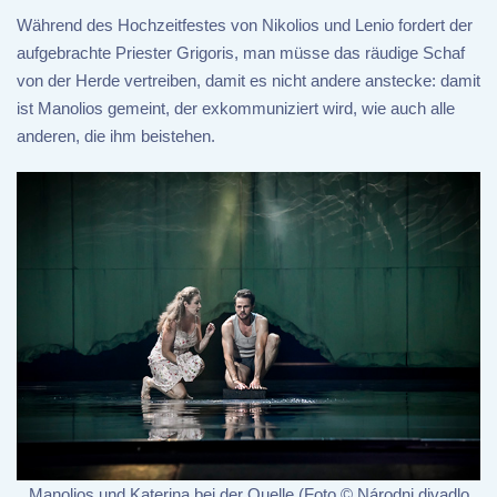
Während des Hochzeitfestes von Nikolios und Lenio fordert der
aufgebrachte Priester Grigoris, man müsse das räudige Schaf
von der Herde vertreiben, damit es nicht andere anstecke: damit
ist Manolios gemeint, der exkommuniziert wird, wie auch alle
anderen, die ihm beistehen.
Manolios und Katerina bei der Quelle (Foto © Národni divadlo