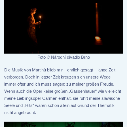
Foto © Národní divadlo Brno
Die Musik von Martinů blieb mir – ehrlich gesagt – lange Zeit
verborgen. Doch in letzter Zeit kreuzen sich unsere Wege
immer öfter und ich muss sagen: zu meiner großen Freude.
Wenn auch die Oper keine großen „Gassenhauer“ wie vielleicht
meine Lieblingsoper Carmen enthält, sie rührt meine slawische
Seele und „Hits“ wären schon allein auf Grund der Thematik
nicht angebracht.