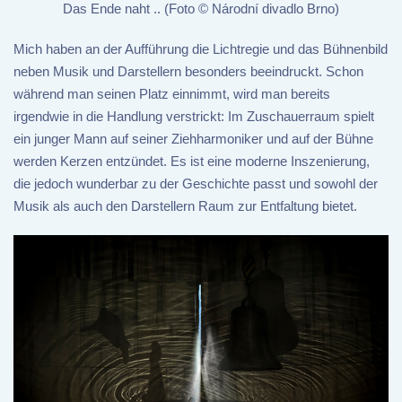
Das Ende naht .. (Foto © Národní divadlo Brno)
Mich haben an der Aufführung die Lichtregie und das Bühnenbild
neben Musik und Darstellern besonders beeindruckt. Schon
während man seinen Platz einnimmt, wird man bereits
irgendwie in die Handlung verstrickt: Im Zuschauerraum spielt
ein junger Mann auf seiner Ziehharmoniker und auf der Bühne
werden Kerzen entzündet. Es ist eine moderne Inszenierung,
die jedoch wunderbar zu der Geschichte passt und sowohl der
Musik als auch den Darstellern Raum zur Entfaltung bietet.