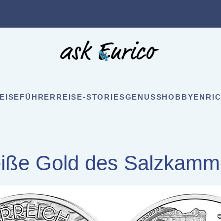
EISEFÜHRER
REISE-STORIES
GENUSS
HOBBY
ENRIC
iße Gold des Salzkamm