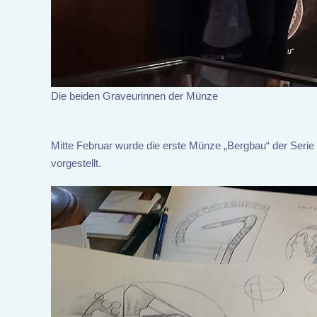
Die beiden Graveurinnen der Münze
Mitte Februar wurde die erste Münze „Bergbau“ der Ser
vorgestellt.