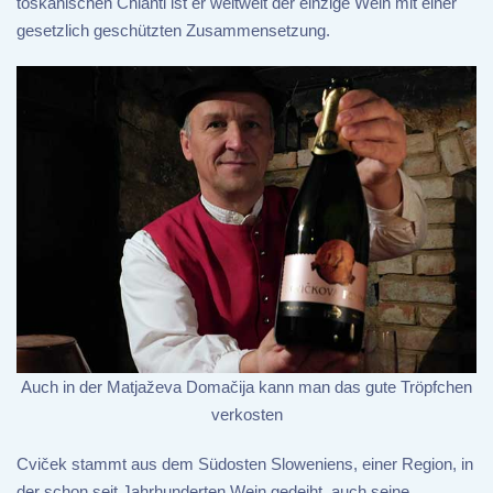
toskanischen Chianti ist er weltweit der einzige Wein mit einer
gesetzlich geschützten Zusammensetzung.
Auch in der Matjaževa Domačija kann man das gute Tröpfchen
verkosten
Cviček stammt aus dem Südosten Sloweniens, einer Region, in
der schon seit Jahrhunderten Wein gedeiht, auch seine