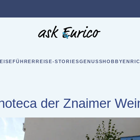
EISEFÜHRER
REISE-STORIES
GENUSS
HOBBY
ENRIC
noteca der Znaimer Wei