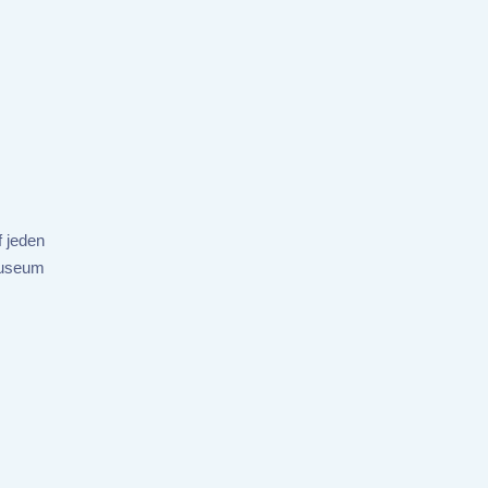
f jeden
rmuseum