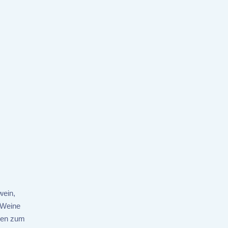
wein,
 Weine
ren zum