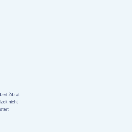
ert Žibrat
zeit nicht
stert