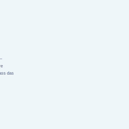
 –
re
dass das