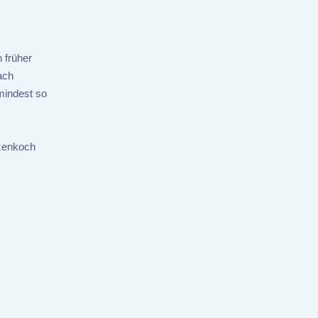
 früher
ach
mindest so
tzenkoch