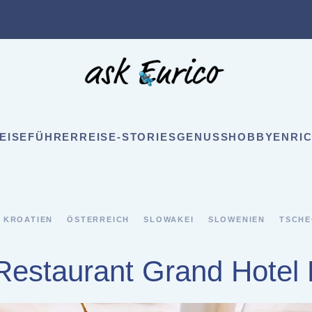
EISEFÜHRER
REISE-STORIES
GENUSS
HOBBY
ENRIC
KROATIEN
ÖSTERREICH
SLOWAKEI
SLOWENIEN
TSCHE
 Restaurant Grand Hotel