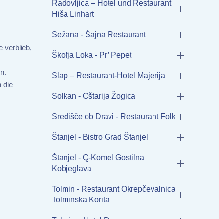
Radovljica – Hotel und Restaurant
Hiša Linhart
Sežana - Šajna Restaurant
 verblieb,
Škofja Loka - Pr’ Pepet
n.
Slap – Restaurant-Hotel Majerija
 die
Solkan - Oštarija Žogica
Središče ob Dravi - Restaurant Folk
Štanjel - Bistro Grad Štanjel
Štanjel - Q-Komel Gostilna
Kobjeglava
Tolmin - Restaurant Okrepčevalnica
Tolminska Korita