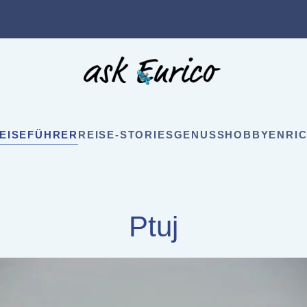
EISEFÜHRER
REISE-STORIES
GENUSS
HOBBY
ENRIC
Ptuj