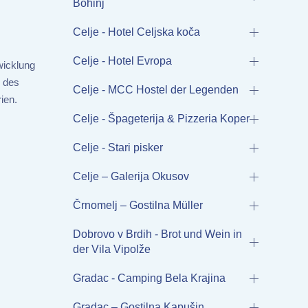
Bohinj
Celje - Hotel Celjska koča
Celje - Hotel Evropa
wicklung
, des
Celje - MCC Hostel der Legenden
ien.
Celje - Špageterija & Pizzeria Koper
Celje - Stari pisker
Celje – Galerija Okusov
Črnomelj – Gostilna Müller
Dobrovo v Brdih - Brot und Wein in
der Vila Vipolže
Gradac - Camping Bela Krajina
Gradac – Gostilna Kapušin