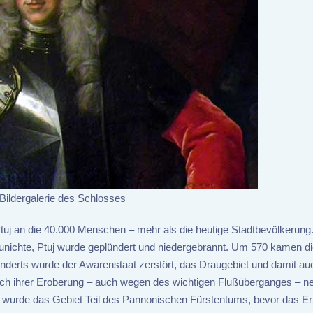
 Bildergalerie des Schlosses
Ptuj an die 40.000 Menschen – mehr als die heutige Stadtbevölkerung
ichte, Ptuj wurde geplündert und niedergebrannt. Um 570 kamen d
nderts wurde der Awarenstaat zerstört, das Draugebiet und damit au
nach ihrer Eroberung – auch wegen des wichtigen Flußüberganges – n
na wurde das Gebiet Teil des Pannonischen Fürstentums, bevor das E