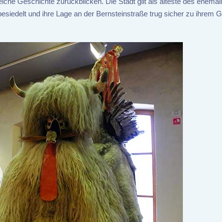
iche Geschichte zurückblicken. Die Stadt gilt als älteste des ehemal
besiedelt und ihre Lage an der Bernsteinstraße trug sicher zu ihrem 