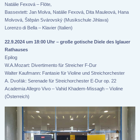
Natálie Fexová – Flöte,
Bassextett: Jan Molva, Natálie Fexová, Dita Mauleová, Hana
Molvová, Štěpán Svárovský (Musikschule Jihlava)
Lorenzo di Bella – Klavier (Italien)
22.9.2024 um 18:00 Uhr – große gotische Diele des Iglauer
Rathauses
Epilog
W.A.Mozart: Divertimento für Streicher F-Dur
Walter Kaufmann: Fantasie für Violine und Streichorchester
A. Dvořák: Serenade für Streichorchester E-Dur op. 22
Academia Allegro Vivo – Vahid Khadem-Missagh – Violine
(Österreich)