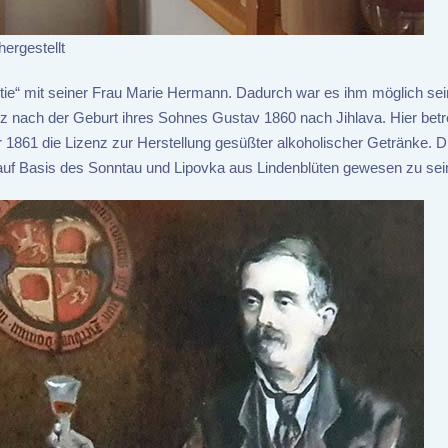
ergestellt
rtie“ mit seiner Frau Marie Hermann. Dadurch war es ihm möglich sei
z nach der Geburt ihres Sohnes Gustav 1860 nach Jihlava. Hier betre
r 1861 die Lizenz zur Herstellung gesüßter alkoholischer Getränke. D
 auf Basis des Sonntau und Lipovka aus Lindenblüten gewesen zu sei