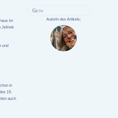
AutorIn des Artikels:
rhaus im
n Jelínek
n und
chon in
des 19.
ktion auch