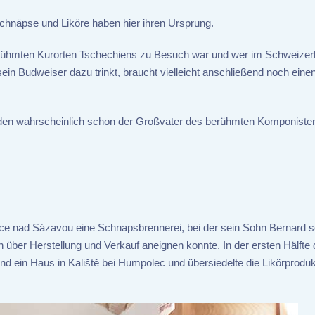
 Schnäpse und Liköre haben hier ihren Ursprung.
berühmten Kurorten Tschechiens zu Besuch war und wer im Schweize
in Budweiser dazu trinkt, braucht vielleicht anschließend noch eine
 den wahrscheinlich schon der Großvater des berühmten Komponiste
ice nad Sázavou eine Schnapsbrennerei, bei der sein Sohn Bernard s
en über Herstellung und Verkauf aneignen konnte. In der ersten Hälfte 
und ein Haus in Kaliště bei Humpolec und übersiedelte die Likörprodu