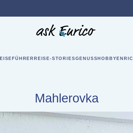
EISEFÜHRER
REISE-STORIES
GENUSS
HOBBY
ENRIC
Mahlerovka