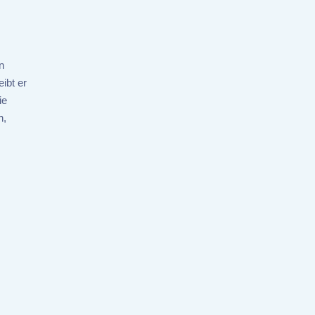
n
ibt er
ie
n,