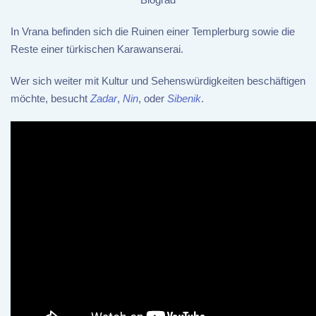
In Vrana befinden sich die Ruinen einer Templerburg sowie die
Reste einer türkischen Karawanserai.
Wer sich weiter mit Kultur und Sehenswürdigkeiten beschäftigen
möchte, besucht
Zadar
,
Nin
, oder
Sibenik
.