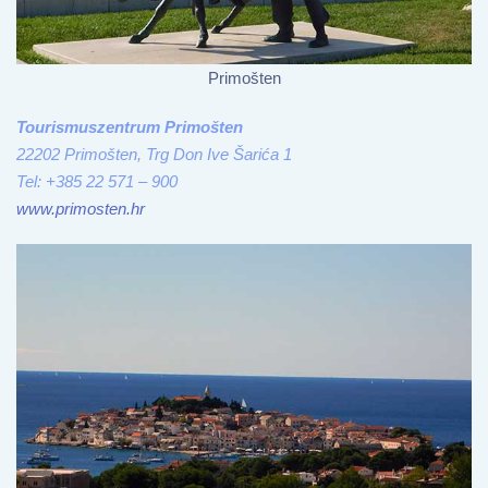
Primošten
Tourismuszentrum Primošten
22202 Primošten, Trg Don Ive Šarića 1
Tel: +385 22 571 – 900
www.primosten.hr