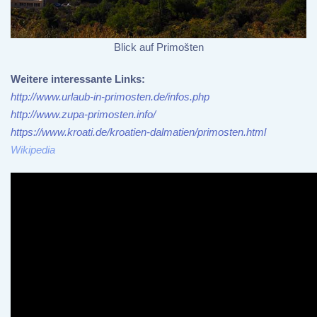
Blick auf Primošten
Weitere interessante Links:
http://www.urlaub-in-primosten.de/infos.php
http://www.zupa-primosten.info/
https://www.kroati.de/kroatien-dalmatien/primosten.html
Wikipedia