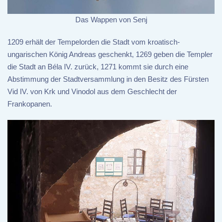
Das Wappen von Senj
1209 erhält der Tempelorden die Stadt vom kroatisch-
ungarischen König Andreas geschenkt, 1269 geben die Templer
die Stadt an Béla IV. zurück, 1271 kommt sie durch eine
Abstimmung der Stadtversammlung in den Besitz des Fürsten
Vid IV. von Krk und Vinodol aus dem Geschlecht der
Frankopanen.