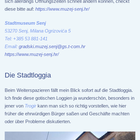
sich allerdings Öffnungszeiten schnell ändern können, checkt
diese bitte auf:
https://www.muzej-senj.hr/
Stadtmuseum Senj
53270 Senj, Milana Ogrizovića 5
Tel: +385 53 881-141
Email:
gradski.muzej.senj@gs.t-com.hr
https://www.muzej-senj.hr/
Die Stadtloggia
Beim Weiterspazieren fällt mein Blick sofort auf die Stadtloggia.
Ich finde diese gotischen Loggien ja wunderschön, besonders in
jener von
Trogir
kann man sich so richtig vorstellen, wie hier
früher die ehrwürdigen Bürger saßen und Geschäfte machten
oder über Probleme diskutierten.