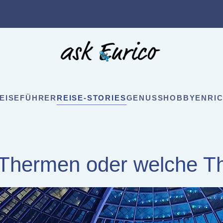
EISEFÜHRER
REISE-STORIES
GENUSS
HOBBY
ENRIC
 Thermen oder welche T