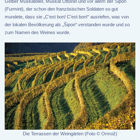
Gelber Muskateller, Muskat Ottonel und vor allem der Šipon
(Furmint), der schon den französischen Soldaten so gut
mundete, dass sie „C‘est bon! C’est bon!“ ausriefen, was von
der lokalen Bevölkerung als „Šipon“ verstanden wurde und so
zum Namen des Weines wurde.
Die Terrassen der Weingärten (Foto © Ormož)