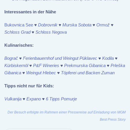
Interessantes in der Nähe
Bukovnica See
♥
Dobrovnik
♥
Murska Sobota
♥
Ormož
♥
Schloss Grad
♥
Schloss Negova
Kulinarisches:
Bograč
♥
Ferienbauernhof und Weingut Püklavec
♥
Kodila
♥
Kürbiskernöl
♥
P&F Wineries
♥
Prekmurska Gibanica
♥
Prleška
Gibanica
♥
Weingut Hlebec
♥
Töpferei und Backen Zuman
Tipps nicht nur für Kids:
Vulkanija
♥
Expano
♥
6 Tipps Pomurje
Der Besuch erfolgte im Rahmen einer Pressereise auf Einladung von MGM
Best Press Story