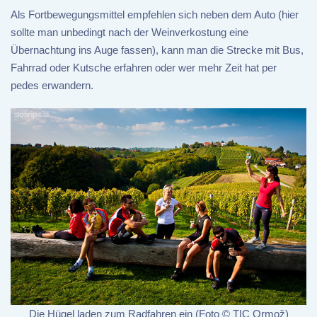
Als Fortbewegungsmittel empfehlen sich neben dem Auto (hier
sollte man unbedingt nach der Weinverkostung eine
Übernachtung ins Auge fassen), kann man die Strecke mit Bus,
Fahrrad oder Kutsche erfahren oder wer mehr Zeit hat per
pedes erwandern.
Die Hügel laden zum Radfahren ein (Foto © TIC Ormož)