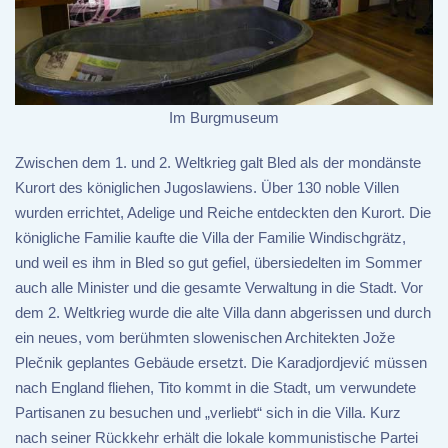
Im Burgmuseum
Zwischen dem 1. und 2. Weltkrieg galt Bled als der mondänste
Kurort des königlichen Jugoslawiens. Über 130 noble Villen
wurden errichtet, Adelige und Reiche entdeckten den Kurort. Die
königliche Familie kaufte die Villa der Familie Windischgrätz,
und weil es ihm in Bled so gut gefiel, übersiedelten im Sommer
auch alle Minister und die gesamte Verwaltung in die Stadt. Vor
dem 2. Weltkrieg wurde die alte Villa dann abgerissen und durch
ein neues, vom berühmten slowenischen Architekten Jože
Plečnik geplantes Gebäude ersetzt. Die Karadjordjević müssen
nach England fliehen, Tito kommt in die Stadt, um verwundete
Partisanen zu besuchen und „verliebt“ sich in die Villa. Kurz
nach seiner Rückkehr erhält die lokale kommunistische Partei