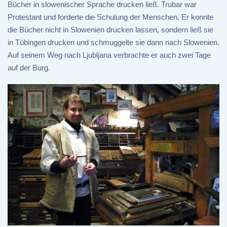
Bücher in slowenischer Sprache drucken ließ. Trubar war
Protestant und forderte die Schulung der Menschen. Er konnte
die Bücher nicht in Slowenien drucken lassen, sondern ließ sie
in Tübingen drucken und schmuggelte sie dann nach Slowenien.
Auf seinem Weg nach Ljubljana verbrachte er auch zwei Tage
auf der Burg.