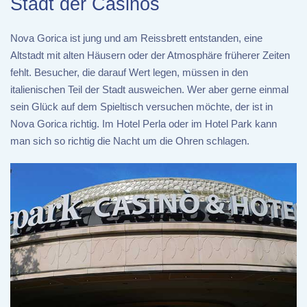
Stadt der Casinos
Nova Gorica ist jung und am Reissbrett entstanden, eine
Altstadt mit alten Häusern oder der Atmosphäre früherer Zeiten
fehlt. Besucher, die darauf Wert legen, müssen in den
italienischen Teil der Stadt ausweichen. Wer aber gerne einmal
sein Glück auf dem Spieltisch versuchen möchte, der ist in
Nova Gorica richtig. Im Hotel Perla oder im Hotel Park kann
man sich so richtig die Nacht um die Ohren schlagen.