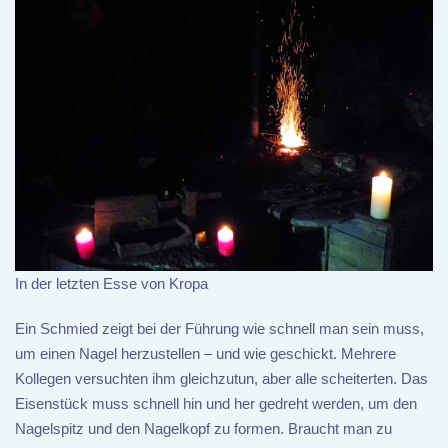
In der letzten Esse von Kropa
Ein Schmied zeigt bei der Führung wie schnell man sein muss,
um einen Nagel herzustellen – und wie geschickt. Mehrere
Kollegen versuchten ihm gleichzutun, aber alle scheiterten. Das
Eisenstück muss schnell hin und her gedreht werden, um den
Nagelspitz und den Nagelkopf zu formen. Braucht man zu