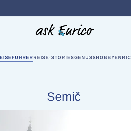
EISEFÜHRER
REISE-STORIES
GENUSS
HOBBY
ENRIC
Semič