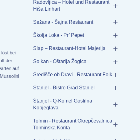
Radovljica – Hotel und Restaurant
Hiša Linhart
Sežana - Šajna Restaurant
Škofja Loka - Pr’ Pepet
Slap – Restaurant-Hotel Majerija
löst bei
ff der
Solkan - Oštarija Žogica
arten auf
Središče ob Dravi - Restaurant Folk
 Mussolini
Štanjel - Bistro Grad Štanjel
Štanjel - Q-Komel Gostilna
Kobjeglava
Tolmin - Restaurant Okrepčevalnica
Tolminska Korita