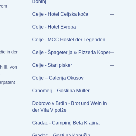
Bohinj
 vom
Celje - Hotel Celjska koča
Celje - Hotel Evropa
Celje - MCC Hostel der Legenden
ie in der
Celje - Špageterija & Pizzeria Koper
Celje - Stari pisker
 III. von
r
Celje – Galerija Okusov
erpatent
Črnomelj – Gostilna Müller
Dobrovo v Brdih - Brot und Wein in
der Vila Vipolže
Gradac - Camping Bela Krajina
Gradac – Gostilna Kapušin