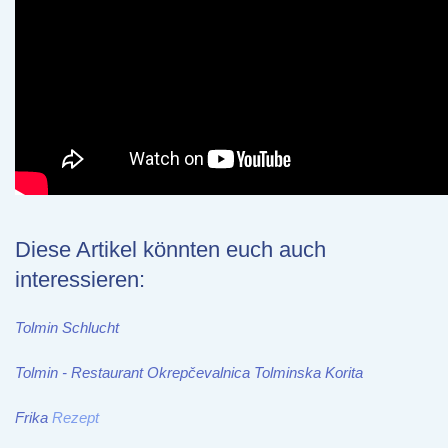
Diese Artikel könnten euch auch
interessieren:
Tolmin Schlucht
Tolmin - Restaurant Okrepčevalnica Tolminska Korita
Frika
Rezept