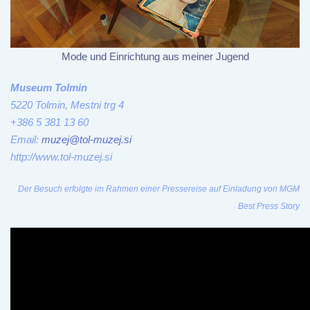
Mode und Einrichtung aus meiner Jugend
Museum Tolmin
5220 Tolmin, Mestni trg 4
+386 5 381 13 60
Email:
muzej@tol-muzej.si
http://www.tol-muzej.si
Der Besuch erfolgte im Rahmen einer Pressereise auf Einladung von MGM
Best Press Story